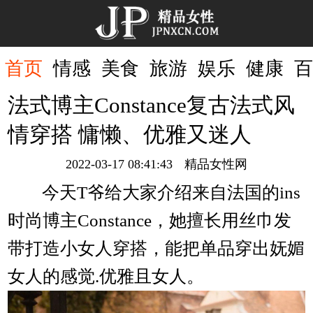
首页
首页
情感
美食
旅游
娱乐
健康
百
法式博主Constance复古法式风
情穿搭 慵懒、优雅又迷人
2022-03-17 08:41:43
精品女性网
今天T爷给大家介绍来自法国的ins
时尚博主Constance，她擅长用丝巾发
带打造小女人穿搭，能把单品穿出妩媚
女人的感觉.优雅且女人。