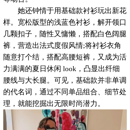
她还钟情于用基础款衬衫玩出新花
样。宽松版型的浅蓝色衬衫，解开领口
几颗扣子，随性又慵懒，搭配白色阔腿
裤，营造出法式度假风情;将衬衫衣角
随意打个结，搭配高腰短裤，又成为活
力满满的夏日休闲 look，凸显出纤细
腰线与大长腿。可见，基础款并非单调
的代名词，通过不同单品组合、细节处
理，就能挖掘出无限时尚潜力。