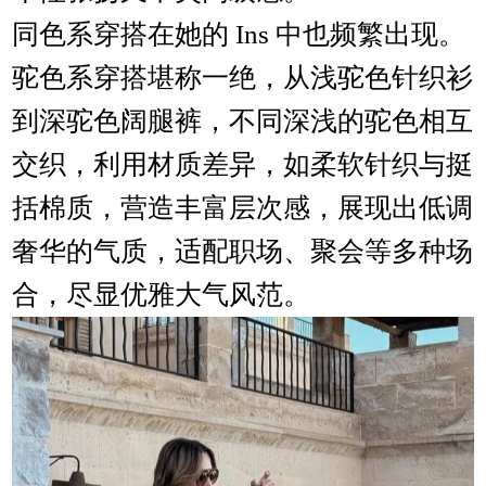
同色系穿搭在她的 Ins 中也频繁出现。
驼色系穿搭堪称一绝，从浅驼色针织衫
到深驼色阔腿裤，不同深浅的驼色相互
交织，利用材质差异，如柔软针织与挺
括棉质，营造丰富层次感，展现出低调
奢华的气质，适配职场、聚会等多种场
合，尽显优雅大气风范。