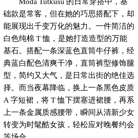
Moda Tutkusu 的日常穿搭中，基
础款是常客，但在她的巧思搭配下，却
能展现出千变万化的魅力。一件简洁的
白色纯棉 T 恤，是她打造造型的万能
基石。搭配一条深蓝色直筒牛仔裤，经
典蓝白配色清爽干净，直筒裤型修饰腿
型，简约又大气，是日常出街的绝佳选
择。而当夜幕降临，换上一条黑色皮质
A 字短裙，将 T 恤下摆塞进裙腰，再系
上一条金属质感腰带，瞬间从清新少女
转变为时髦酷女孩，轻松应对晚餐约会
等场合。