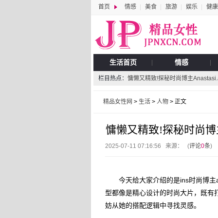
首页
情感
美食
旅游
娱乐
健康
生活首页
情感
栏目热点：
慵懒又精致!探秘时尚博主Anastas
精品女性网
>
生活
>
人物
> 正文
慵懒又精致!探秘时尚博主A
2025-07-11 07:16:56 来源： (
评论
0
条
)
今天给大家介绍的是ins时尚博主an
型都像是精心设计的时尚大片，既有
妨从她的搭配逻辑中寻找灵感。