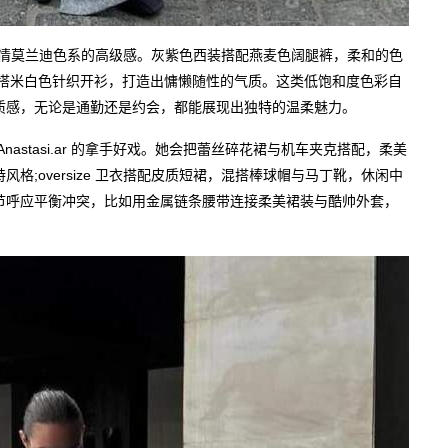
 也钟情莫兰迪色系的高级感。灰紫色西装搭配燕麦色阔腿裤，柔和的色
外搭米白色针织开衫，打造出慵懒随性的气质。这类低饱和度色彩自
质感，无论是通勤还是约会，都能展现出独特的温柔魅力。
stasi.ar 的拿手好戏。她会把蕾丝碎花裙与机车夹克搭配，柔美
格;oversize 卫衣搭配皮质短裙，混搭棒球帽与马丁靴，休闲中
节呼应平衡冲突，比如用金属链条腰带连接柔美裙装与酷帅外套，