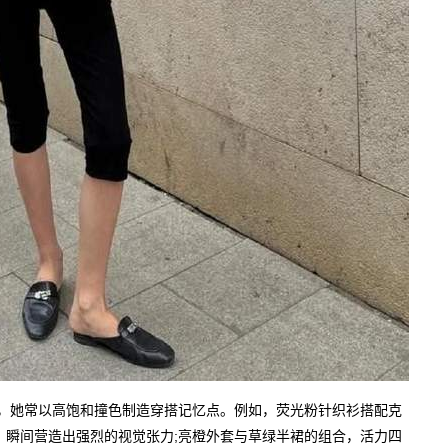
的力量，她常以高饱和撞色制造穿搭记忆点。例如，荧光粉针织衫搭配克
，瞬间营造出强烈的视觉张力;亮橙外套与草绿半裙的组合，活力四