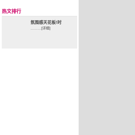
热文排行
氛围感天花板!时
………
[详细]