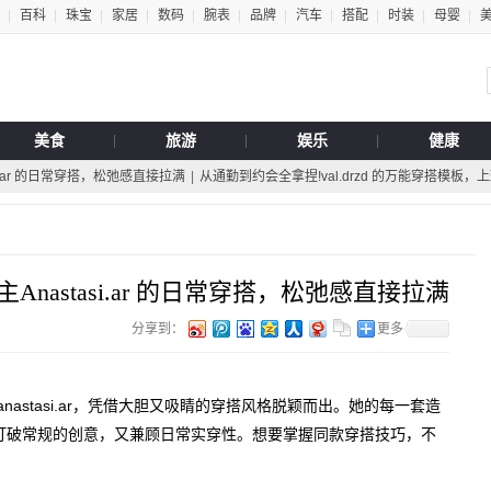
百科
珠宝
家居
数码
腕表
品牌
汽车
搭配
时装
母婴
美食
旅游
娱乐
健康
i.ar 的日常穿搭，松弛感直接拉满
|
从通勤到约会全拿捏!val.drzd 的万能穿搭模板，
nastasi.ar 的日常穿搭，松弛感直接拉满
分享到：
更多
astasi.ar，凭借大胆又吸睛的穿搭风格脱颖而出。她的每一套造
打破常规的创意，又兼顾日常实穿性。想要掌握同款穿搭技巧，不